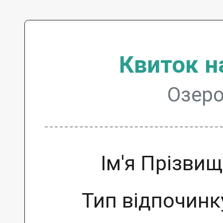
Квиток н
Озеро
Ім'я Прізви
Тип відпочинк