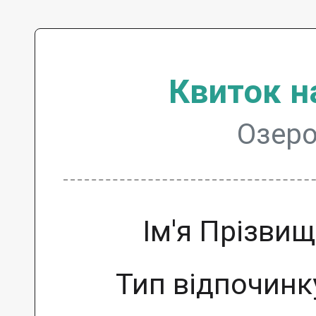
Квиток н
Озеро
Ім'я Прізви
Тип відпочинк