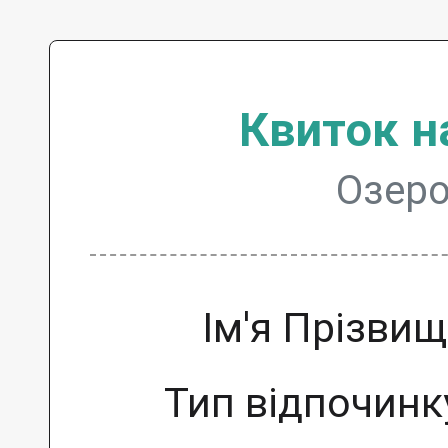
Квиток н
Озеро
Ім'я Прізви
Тип відпочинк