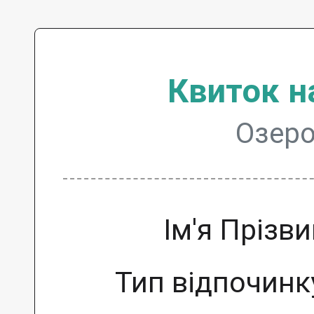
Квиток н
Озеро
Ім'я Прізв
Тип відпочинк